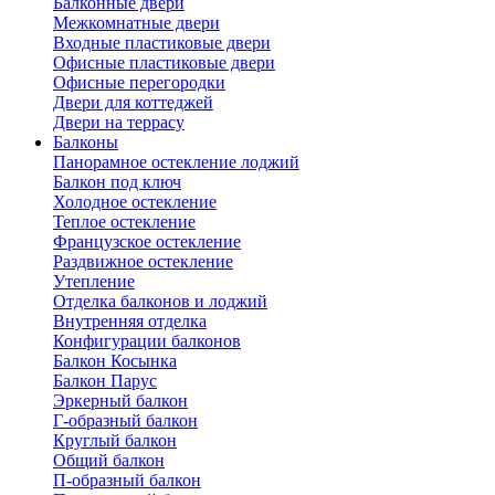
Балконные двери
Межкомнатные двери
Входные пластиковые двери
Офисные пластиковые двери
Офисные перегородки
Двери для коттеджей
Двери на террасу
Балконы
Панорамное остекление лоджий
Балкон под ключ
Холодное остекление
Теплое остекление
Французское остекление
Раздвижное остекление
Утепление
Отделка балконов и лоджий
Внутренняя отделка
Конфигурации балконов
Балкон Косынка
Балкон Парус
Эркерный балкон
Г-образный балкон
Круглый балкон
Общий балкон
П-образный балкон