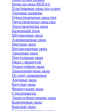
Цены на окна REHAU
Пластиковые окна под ключ
Типовые размеры
Одностворчатые окна пвх
Двухстворчатые окна пвх
Трехстворчатые окна
Балконный блок
Штульповые окна
Алюминиевые окна
Цветные окна
Нестандартные окна
Эркерные окна
Треугольные окна
Окна с фрамугой
Ударостойкие окна
Трапециевидные окна
По типу помещения
Арочные окна
Круглые окна
Французские окна
Стеклопакеты
Энергосберегающие окна
Коричневые окна
Красные окна