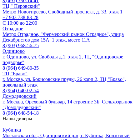
8 (495) 730-14-41
ТЦ " Перовский"
Метро Новогиреево, Свободный проспект, д. 33, этаж 1
+7 903 738-83-28
С 10:00 до 22:00
Отрадное
Метро Отрадное, "Фермерский рынок Отрадное", улица
Декабристов дом 15А, 1 этаж, место 11А
8 (903) 968-56-75
Одинцово
г. Одинцово, ул. Свободы д.1, этаж 2, ТЦ "Одинцовское
подворье"
8 (964) 649-80-35
ТЦ "Браво"
г. Москва, ул. Борисовские пруды, 26 корп.2, ТЦ "Браво",
цокольный этаж
8 (964) 640-02-54
Домодедовский
г. Москва, Ореховый бульвар, 14 строение 3Б, Сельхозрынок
"Домодедовский"
8 (964) 648-54-18
Наши дилеры
Кубинка
Московская обл., Одинцовский р-н, г. Кубинка, Колхозный