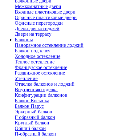
Балконные двери
Межкомнатные двери
Входные пластиковые двери
Офисные пластиковые двери
Офисные перегородки
Двери для коттеджей
Двери на террасу
Балконы
Панорамное остекление лоджий
Балкон под ключ
Холодное остекление
Теплое остекление
Французское остекление
Раздвижное остекление
Утепление
Отделка балконов и лоджий
Внутренняя отделка
Конфигурации балконов
Балкон Косынка
Балкон Парус
Эркерный балкон
Г-образный балкон
Круглый балкон
Общий балкон
П-образный балкон