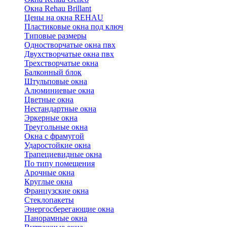
Окна Rehau Brillant
Цены на окна REHAU
Пластиковые окна под ключ
Типовые размеры
Одностворчатые окна пвх
Двухстворчатые окна пвх
Трехстворчатые окна
Балконный блок
Штульповые окна
Алюминиевые окна
Цветные окна
Нестандартные окна
Эркерные окна
Треугольные окна
Окна с фрамугой
Ударостойкие окна
Трапециевидные окна
По типу помещения
Арочные окна
Круглые окна
Французские окна
Стеклопакеты
Энергосберегающие окна
Панорамные окна