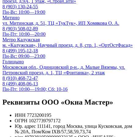
проезд, д.9А, 1 этаж, «СтройСити»
8 (903) 130-24-55
Пн-Вс: 10:00—19:00
Митино
ул. Митинская, д. 51, ТЦ «ТукТук», ИП Хомякова О. А.
8 (903) 508-02-89
Пн-Пт: 10:00—20:00
Метро Калужская
м. «Калужская», Научный проезд, д. 8, стр. 1, «ОртОстФасад»
8 (499) 195-12-18
Пн-Вс: 09:00—23:00
Голицыно
Московская обл., Одинцовский р-н., д. Малые Вяземы, ул.
Петровский проезд, д. 1, ТЦ «Фонтанка», 2 этаж
8 (910) 468-72-47
8 (499) 408-06-13
Пн-Пт: 10:00—19:00; Сб: 10-16
Реквизиты ООО «Окна Мастер»
ИНН
7723200195
ОГРН
1027739797172
Юр. адрес
111141, город Москва, улица Кусковская, дом
№ 20А, Пом/Ком IXB/57,58,59,73,74